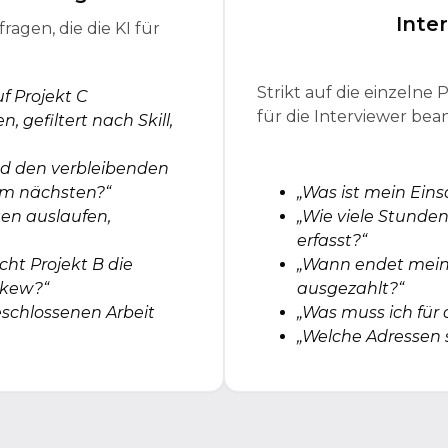
Inte
ragen, die die KI für
Strikt auf die einzelne 
f Projekt C
für die Interviewer bea
 gefiltert nach Skill,
nd den verbleibenden
am nächsten?“
„Was ist mein Ein
gen auslaufen,
„Wie viele Stunde
erfasst?“
cht Projekt B die
„Wann endet mein
Skew?“
ausgezahlt?“
schlossenen Arbeit
„Was muss ich für 
„Welche Adressen 