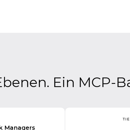
-Ebenen. Ein MCP-B
TI
rk Managers