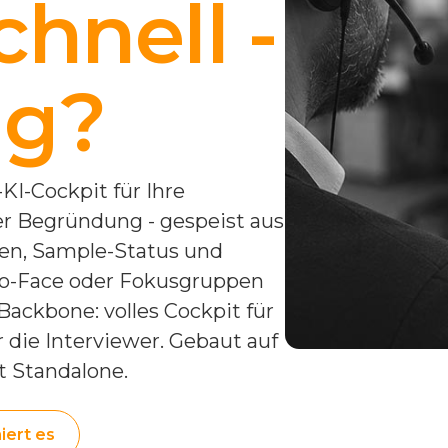
schnell -
ig?
-KI-Cockpit für Ihre
her Begründung - gespeist aus
gen, Sample-Status und
-to-Face oder Fokusgruppen
ckbone: volles Cockpit für
r die Interviewer. Gebaut auf
t Standalone.
iert es