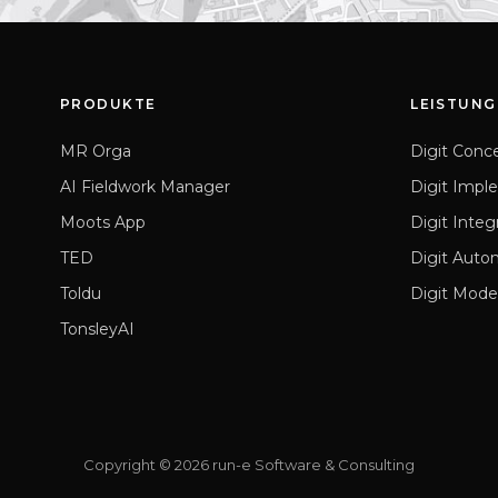
PRODUKTE
LEISTUNG
MR Orga
Digit Conc
AI Fieldwork Manager
Digit Impl
Moots App
Digit Integ
TED
Digit Auto
Toldu
Digit Mode
TonsleyAI
Copyright
©
2026
run-e Software & Consulting